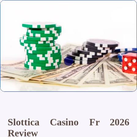
Slottica Casino Fr 2026
Review