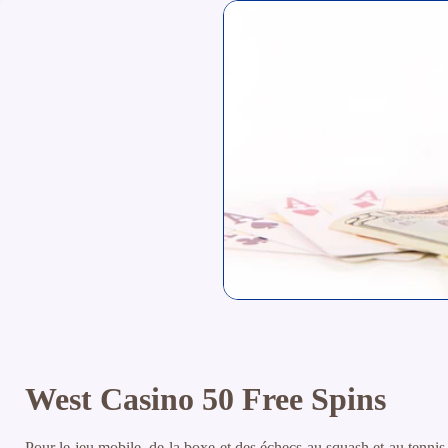
West Casino 50 Free Spins
Pour le jeu mobile, de la boxe et des échecs au squash et au tennis